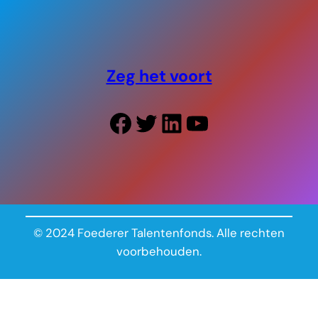
Zeg het voort
Facebook
Twitter
LinkedIn
YouTube
© 2024 Foederer Talentenfonds. Alle rechten
voorbehouden.